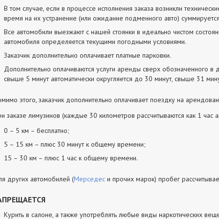
В том случае, если в процессе исполнения заказа возникли техническ
время на их устранение (или ожидание подменного авто) суммируется
Все автомобили выезжают с нашей стоянки в идеально чистом состоян
автомобиля определяется текущими погодными условиями.
Заказчик дополнительно оплачивает платные парковки.
Дополнительно оплачиваются услуги аренды сверх обозначенного в 
свыше 5 минут автоматически округляется до 30 минут, свыше 31 мину
мимо этого, заказчик дополнительно оплачивает поездку на арендов
и заказе лимузинов (каждые 30 километров рассчитываются как 1 час а
0 – 5 км – бесплатно;
5 – 15 км – плюс 30 минут к общему времени;
15 – 30 км – плюс 1 час к общему времени.
я других автомобилей (
Мерседес
и прочих марок) пробег рассчитывае
АПРЕЩАЕТСЯ
Курить в салоне, а также употреблять любые виды наркотических веще