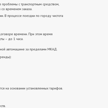
ие проблемы с транспортным средством,
 со временем заказа.
ии. В процессе поездки по городу чистота
договоре времени. При этом время
ты – до 1 часа.
анной автомашине за пределами МКАД.
ренды):
тся на основании установленных тарифов.
ств.