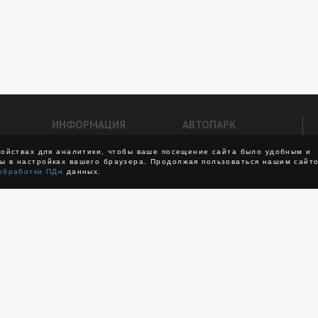
ИНФОРМАЦИЯ
АВТОПАРК
Как оформить заказ
Мерседесы
ройствах для аналитики, чтобы ваше посещение сайта было удобным и
ы в настройках вашего браузера. Продолжая пользоваться нашим сайто
озки
Условия
Бизнес
обработки ПДн
данных.
Способы оплаты
Представительский
Скидки
Премиум
вание
Что входит в трансфер
Внедорожники
Советы
Минивэны