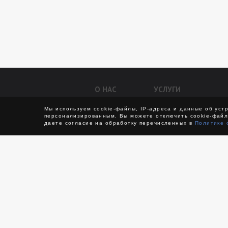
О НАС
УСЛУГИ
Контакты
Авто на свадьбу
Мы используем cookie-файлы, IP-адреса и данные об уст
персонализированным. Вы можете отключить cookie-файл
О компании
Междугородние перев
даете согласие на обработку перечисленных в
Политике 
Отзывы
Трансфер
VIP такси
Транспортное обслужи
Бизнес-такси