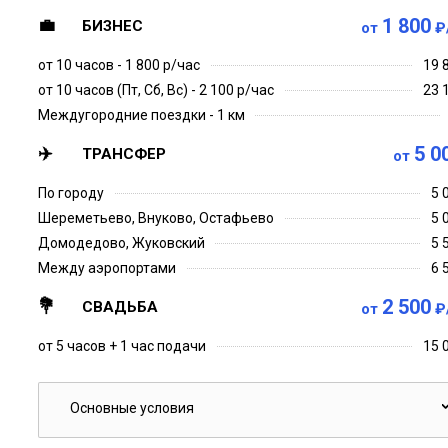
1 800
БИЗНЕС
от
₽
от 10 часов - 1 800 р/час
19 
от 10 часов (Пт, Сб, Вс) - 2 100 р/час
23 
Междугородние поездки - 1 км
5 0
ТРАНСФЕР
от
По городу
5 
Шереметьево, Внуково, Остафьево
5 
Домодедово, Жуковский
5 
Между аэропортами
6 
2 500
СВАДЬБА
от
₽
от 5 часов + 1 час подачи
15 
Основные условия