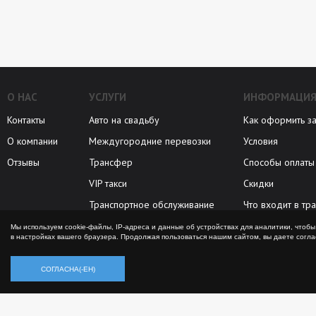
О НАС
УСЛУГИ
ИНФОРМАЦИ
Контакты
Авто на свадьбу
Как оформить за
О компании
Междугородние перевозки
Условия
Отзывы
Трансфер
Способы оплаты
VIP такси
Скидки
Транспортное обслуживание
Что входит в тр
Бизнес-такси
Советы
Мы используем cookie-файлы, IP-адреса и данные об устройствах для аналитики, что
в настройках вашего браузера. Продолжая пользоваться нашим сайтом, вы даете согл
СОГЛАСНА(-ЕН)
© 2005—2026 VIP auto —
аренда автомобилей с
Расскажите 
водителем