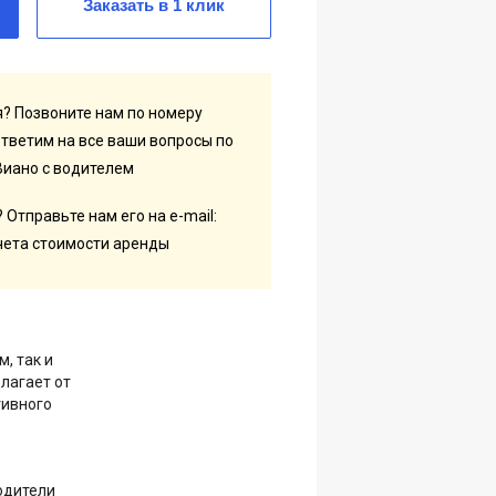
Заказать в 1 клик
? Позвоните нам по номеру
тветим на все ваши вопросы по
Виано с водителем
 Отправьте нам его на e-mail:
чета стоимости аренды
, так и
длагает от
тивного
одители