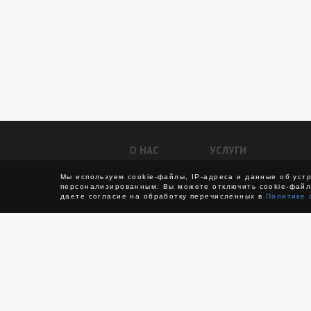
О НАС
УСЛУГИ
Контакты
Авто на свадьбу
Мы используем cookie-файлы, IP-адреса и данные об уст
персонализированным. Вы можете отключить cookie-файл
О компании
Междугородние перев
даете согласие на обработку перечисленных в
Политике 
Отзывы
Трансфер
VIP такси
Транспортное обслужи
Бизнес-такси