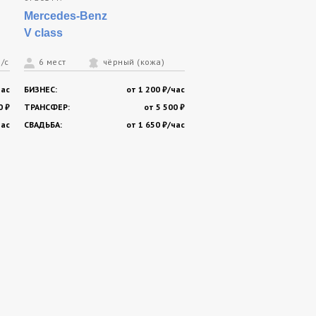
Mercedes-Benz
V class
/серый
6 мест
чёрный (кожа)
час
БИЗНЕС:
от 1 200 ₽/час
0 ₽
ТРАНСФЕР:
от 5 500 ₽
час
СВАДЬБА:
от 1 650 ₽/час