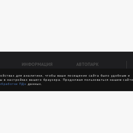
ИНФОРМАЦИЯ
АВТОПАРК
Как оформить заказ
Мерседесы
ройствах для аналитики, чтобы ваше посещение сайта было удобным и
ы в настройках вашего браузера. Продолжая пользоваться нашим сайто
озки
Условия
Бизнес
обработки ПДн
данных.
Способы оплаты
Представительский
Скидки
Премиум
вание
Что входит в трансфер
Внедорожники
Советы
Минивэны