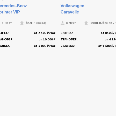
ercedes-Benz
Volkswagen
printer VIP
Caravelle
8 мест
белый (кожа)
8 мест
чёрный/бежевый
ЗНЕС:
от 2 500 ₽/час
БИЗНЕС:
от 850 ₽/
РАНСФЕР:
от 10 000 ₽
ТРАНСФЕР:
от 4 25
АДЬБА:
от 3 000 ₽/час
СВАДЬБА:
от 1 600 ₽/