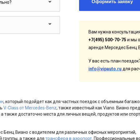
Оформить заявку
ельно?
Вам нужна консультация
+7(495) 500-70-75
и мы о
аренде Мерседес Бенц 
У вас есть план поездок?
info@vipauto.ru
для рас
эн
, который подойдет как для частных поездок с объемным багажом
ть
V-Class от Mercedes-Benz
, также известный как Viano. Виано пре
 а также достаточно места для личных вещей, продуктов или спор
с Бенц Виано с водителем для различных офисных мероприятий,
 группы, а также для
трансфера в аэропорт
. Профессиональные в