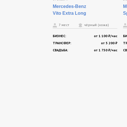
Mercedes-Benz
M
Vito Extra Long
S
7 мест
чёрный (кожа)
БИЗНЕС:
от 1 100 ₽/час
БИ
ТРАНСФЕР:
от 5 200 ₽
Т
СВАДЬБА:
от 1 750 ₽/час
СВ